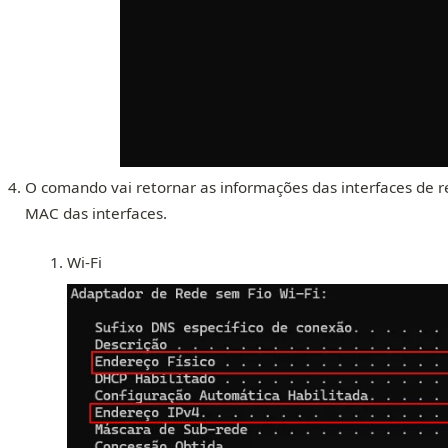
O comando vai retornar as informações das interfaces de
MAC das interfaces.
Wi-Fi