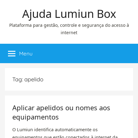
Pular
Ajuda Lumiun Box
para
o
Plataforma para gestão, controle e segurança do acesso à
conteúdo
internet
Menu
Tag:
apelido
Aplicar apelidos ou nomes aos
equipamentos
O Lumiun identifica automaticamente os
equipamentos que estão conectados à internet da